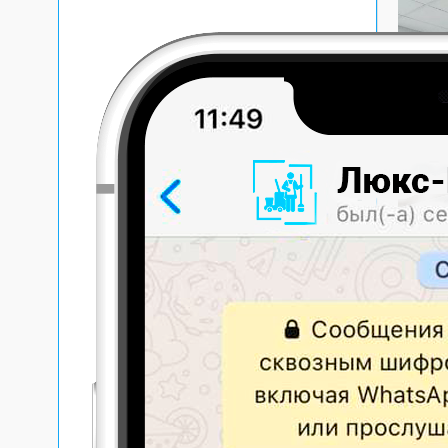
Качес
специ
сегод
юриди
работ
качес