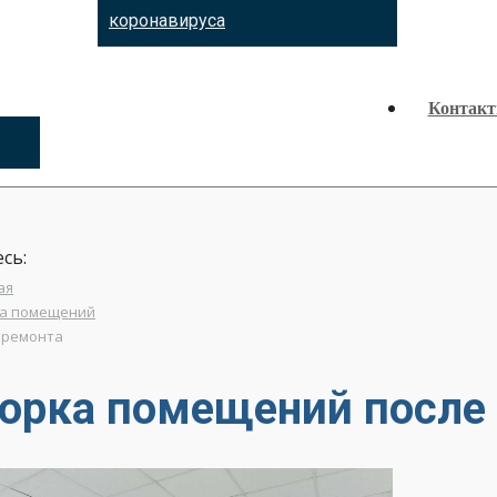
коронавируса
Контак
сь:
ая
а помещений
 ремонта
орка помещений после 