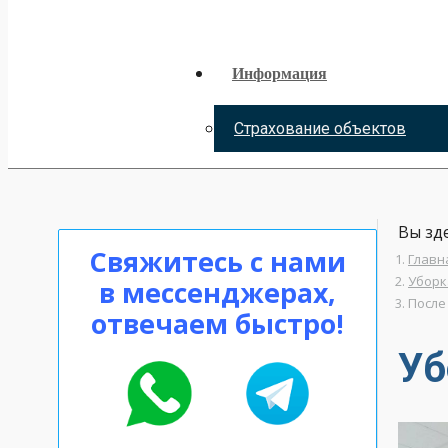
Информация
Страхование объектов
Вы зде
Свяжитесь с нами
Главн
Уборк
в мессенджерах,
После
отвечаем быстро!
Уб