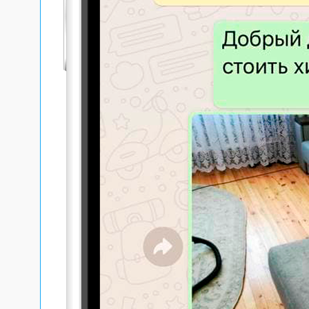
Среди
выде
М
С
У
М
Ч
Для в
манип
гипоа