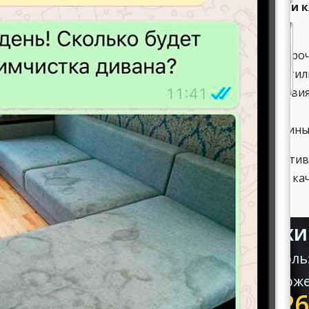
 современных мероприятий, проводимых нашими к
лить следующие:
ытьё и чистка окон от остатков краски, цемента и про
бор и вынос строительного мусора с последующей утил
странение грязи и остатков строительного воздействия
ойка стен, пола и потолка от накопленной грязи.
истка и дезинфекция сантехники, устранение ржавчины 
сех наших клиентов комплекс мероприятий по эффекти
уляций проводится оперативно, профессионально и ка
ллергенных средств.
УБОРКА КВАРТИР, ОФИСОВ, Х
Появилась необходимость восполь
Звонок в «Люкс-Клининг» помож
+7 (968) 2