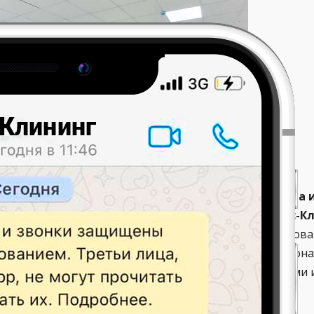
твенная уборка в помещении после строительства
алистами частной клининговой компании
«Люкс-Кл
няшний день в нашем регионе за такой специализирова
ческих лиц. Для каждого отдельного заказа мы персо
 с эффективными чистящими и моющими препаратами 
тва
.