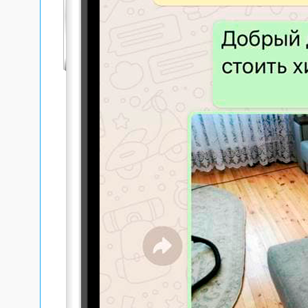
выпол
П
«
н
к
ч
в
Для о
совре
Благо
оконч
клиен
Ско
Кра