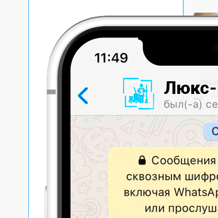
Эффек
спец
загря
основ
клини