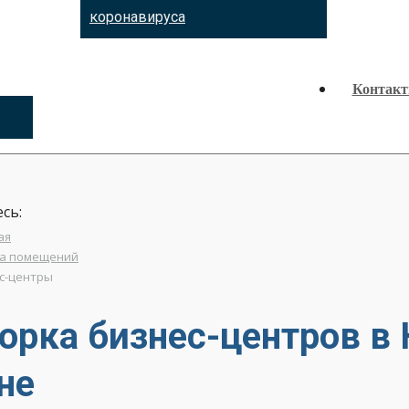
коронавируса
Контак
сь:
ая
а помещений
с-центры
орка бизнес-центров в 
не