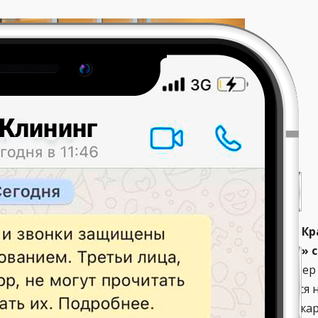
тивная и качественная уборка бизнес-центров в К
иалистами клининговой компании
«Люкс-Клининг» с
знений.
Процедура может носить регулярный характер
е, а также она может быть генеральной и выполняться н
нг объектов после совершения ремонтных работ, пожар