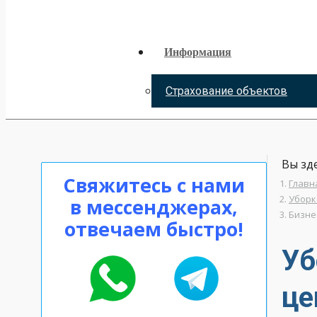
Информация
Страхование объектов
Вы зде
Свяжитесь с нами
Главн
Уборк
в мессенджерах,
Бизне
отвечаем быстро!
Уб
це