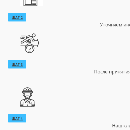
ШАГ 2
Уточняем ин
ШАГ 3
После принятия
ШАГ 4
Наш кл