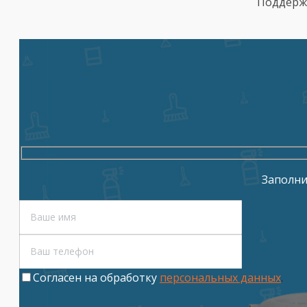
Поддержи
Заполни
Cогласен на обработку
персональных данных
.