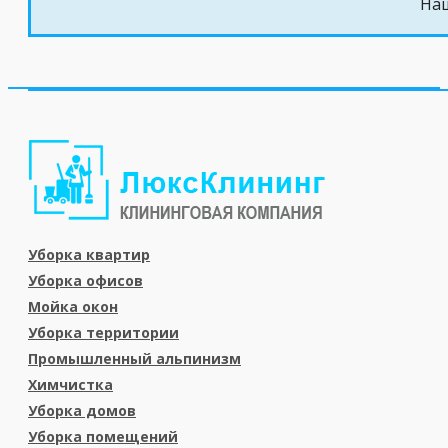
Наш
Уборка квартир
Уборка офисов
Мойка окон
Уборка территории
Промышленный альпинизм
Химчистка
Уборка домов
Уборка помещений