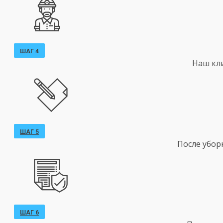
ШАГ 4
Наш кл
ШАГ 5
После убор
ШАГ 6