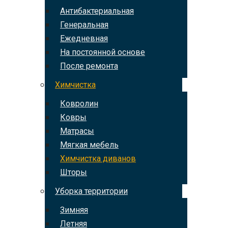
Антибактериальная
Генеральная
Ежедневная
На постоянной основе
После ремонта
Химчистка
Ковролин
Ковры
Матрасы
Мягкая мебель
Химчистка диванов
Шторы
Уборка территории
Зимняя
Летняя